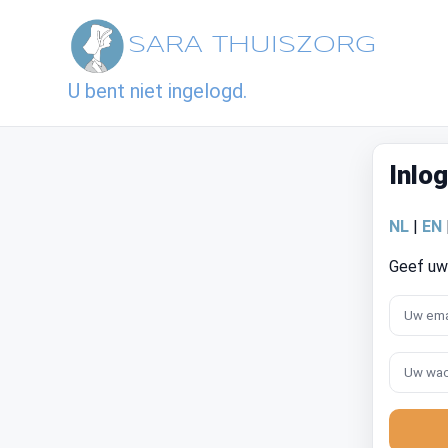
SARA THUISZORG
U bent niet ingelogd.
Inlo
NL
|
EN
Geef uw 